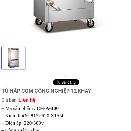
TỦ HẤP CƠM CÔNG NGHIỆP 12 KHAY
Liên hệ
Giá bán:
– Mã sản phẩm :
CH-A-300
– Kích thước: 815×620 X1550
– Điện áp: 220/380v
– Công suất:12kw