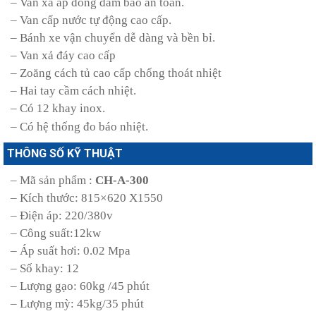
– Van xả áp đồng đảm bảo an toàn.
– Van cấp nước tự động cao cấp.
– Bánh xe vận chuyển dễ dàng và bền bỉ.
– Van xả đáy cao cấp
– Zoăng cách tủ cao cấp chống thoát nhiệt
– Hai tay cầm cách nhiệt.
– Có 12 khay inox.
– Có hệ thống đo báo nhiệt.
THÔNG SỐ KỸ THUẬT
– Mã sản phẩm :
CH-A-300
– Kích thước: 815×620 X1550
– Điện áp: 220/380v
– Công suất:12kw
– Áp suất hơi: 0.02 Mpa
– Số khay: 12
– Lượng gạo: 60kg /45 phút
– Lượng mỳ: 45kg/35 phút