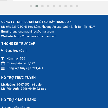
CÔNG TY TNHH CƠ KHÍ CHẾ TẠO MÁY HOÀNG AN
Địa chỉ:
229/25C Hồ Học Lãm, Phường An Lạc, Quận Bình Tân, Tp . HCM
Email:
thanglongmachines@gmail.com
Website:
https://thietbimayhoangan.com
THỐNG KẾ TRUY CẬP
Đang truy cập:
1
Hôm nay:
520
Tháng hiện tại:
5,272
Tổng lượt truy cập:
221,494
HỖ TRỢ TRỰC TUYẾN
Mr.Hường:
0907 057 161
zalo
Ms. Vân Anh:
0946 90 50 92
zalo
HỖ TRỢ KHÁCH HÀNG